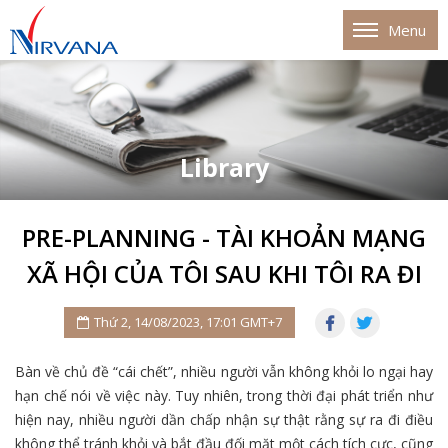
Menu
Library
PRE-PLANNING - TÀI KHOẢN MẠNG
XÃ HỘI CỦA TÔI SAU KHI TÔI RA ĐI
Thứ 2, 14/08/2023, 17:01 GMT+7
Bàn về chủ đề “cái chết”, nhiều người vẫn không khỏi lo ngại hay
hạn chế nói về việc này. Tuy nhiên, trong thời đại phát triển như
hiện nay, nhiều người dần chấp nhận sự thật rằng sự ra đi điều
không thể tránh khỏi và bắt đầu đối mặt một cách tích cực, cũng