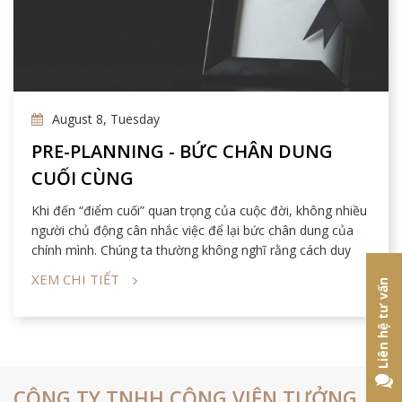
August 8, Tuesday
PRE-PLANNING - BỨC CHÂN DUNG
CUỐI CÙNG
Khi đến “điểm cuối” quan trọng của cuộc đời, không nhiều
người chủ động cân nhắc việc để lại bức chân dung của
chính mình. Chúng ta thường không nghĩ rằng cách duy
nhất mà mọi người vẫn có thể nhìn thấy và nhớ về mình
XEM CHI TIẾT
Liên hệ tư vấn
sau khi chúng ta ra đi lại chính là thông qua bức di ảnh.
CÔNG TY TNHH CÔNG VIÊN TƯỞNG