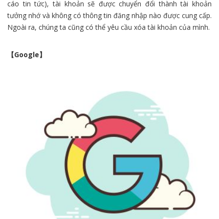
cáo tin tức), tài khoản sẽ được chuyển đổi thành tài khoản
tưởng nhớ và không có thông tin đăng nhập nào được cung cấp.
Ngoài ra, chúng ta cũng có thể yêu cầu xóa tài khoản của mình.
【Google】